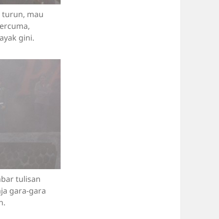
i turun, mau
percuma,
ayak gini.
bar tulisan
aja gara-gara
n.