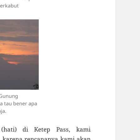
berkabut
i Gunung
a tau bener apa
ja.
(hati) di Ketep Pass, kami
, karena rencananya kami akan