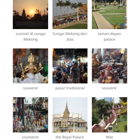
susnset di sungai
Sungai Mekong dari
taman depan
Mekong
atas
palace
souvenir
pasar tradisional
souvenir
sounvenir
the Royal Palace
Wat