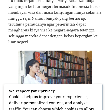
itu tidak terjadi sebaliknya. Masyarakat Kamboja
yang ingin ke luar negeri termasuk Indonesia harus
membayar visa dan masa kunjungan hanya selama 2
minggu saja. Namun banyak yang berharap,
terutama pemudanya agar penerintah dapat
menghapus biaya visa ke negara-negara tetangga
sehingga mereka dapat dengan bebas bepergian ke
luar negeri.
We respect your privacy
Cookies help us improve your experience,
deliver personalized content, and analyze
Apabila punya kesempatan ke Kamboja,
traffic. You can choose which cookies to allow