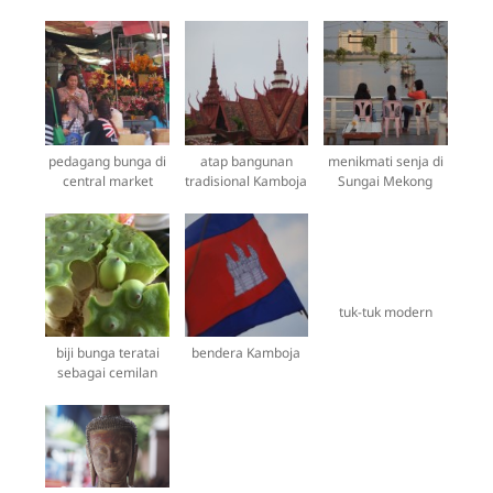
pedagang bunga di
atap bangunan
menikmati senja di
central market
tradisional Kamboja
Sungai Mekong
tuk-tuk modern
biji bunga teratai
bendera Kamboja
sebagai cemilan