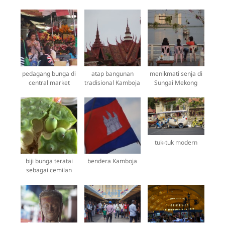
pedagang bunga di
atap bangunan
menikmati senja di
central market
tradisional Kamboja
Sungai Mekong
tuk-tuk modern
biji bunga teratai
bendera Kamboja
sebagai cemilan