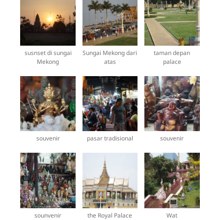
susnset di sungai
Sungai Mekong dari
taman depan
Mekong
atas
palace
souvenir
pasar tradisional
souvenir
sounvenir
the Royal Palace
Wat