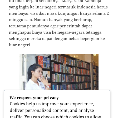
itu tidak terjadi sebaliknya. Masyarakat Kamboja
yang ingin ke luar negeri termasuk Indonesia harus
membayar visa dan masa kunjungan hanya selama 2
minggu saja. Namun banyak yang berharap,
terutama pemudanya agar penerintah dapat
menghapus biaya visa ke negara-negara tetangga
sehingga mereka dapat dengan bebas bepergian ke
luar negeri.
We respect your privacy
Cookies help us improve your experience,
deliver personalized content, and analyze
Apabila punya kesempatan ke Kamboja,
traffic. You can choose which cookies to allow