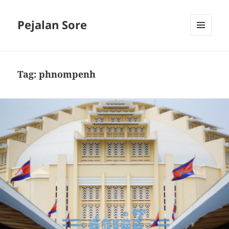
Pejalan Sore
MENU
AND
WIDGETS
Tag:
phnompenh