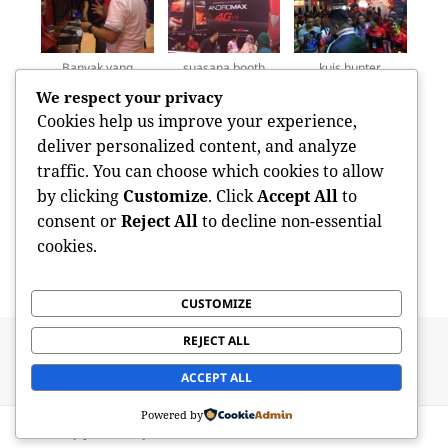
Banyak yang
suasana booth
kuis hunter
penasaran
Smartfren
We respect your privacy
Andromax
Cookies help us improve your experience,
deliver personalized content, and analyze
traffic. You can choose which cookies to allow
by clicking
Customize
. Click
Accept All
to
consent or
Reject All
to decline non-essential
cookies.
selfie itu perlu
pengunjung rame
kondisi booth
CUSTOMIZE
REJECT ALL
Posted
Categories
Tags
16 June 2015
Repost
#go4Gready
,
4G
,
4G LTE
,
on
Andromax
,
Andromax 4G
,
Andromax LTE
,
cepat
,
smartfren
ACCEPT ALL
on Andromax 4G Ponsel Kece untuk Oleh-Oleh Mudik Leba
4 Comments
Powered by
Proudly powered by WordPress