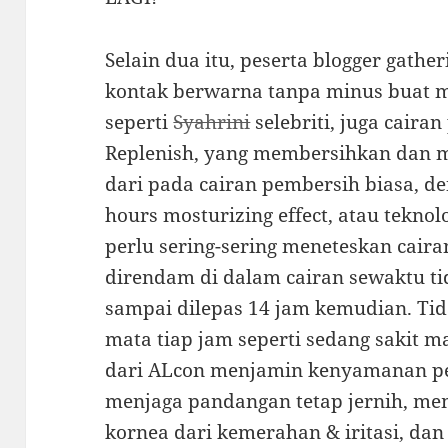
Selain dua itu, peserta blogger gathe
kontak berwarna tanpa minus buat m
seperti
Syahrini
selebriti, juga caira
Replenish, yang membersihkan dan m
dari pada cairan pembersih biasa, d
hours mosturizing effect, atau tekn
perlu sering-sering meneteskan cair
direndam di dalam cairan sewaktu tid
sampai dilepas 14 jam kemudian. Tida
mata tiap jam seperti sedang sakit ma
dari ALcon menjamin kenyamanan pe
menjaga pandangan tetap jernih, m
kornea dari kemerahan & iritasi, dan