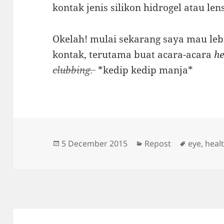
kontak jenis silikon hidrogel atau len
Okelah! mulai sekarang saya mau lebi
kontak, terutama buat acara-acara
he
clubbing.
*kedip kedip manja*
Posted
Categories
Tags
5 December 2015
Repost
eye
,
heal
on