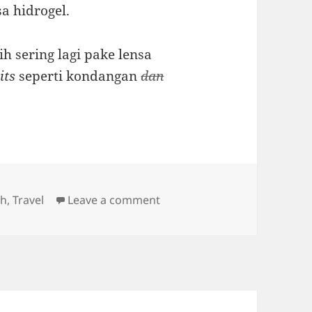
sa hidrogel.
h sering lagi pake lensa
its
seperti kondangan
dan
on Healthy Eye Pretty I
th
,
Travel
Leave a comment