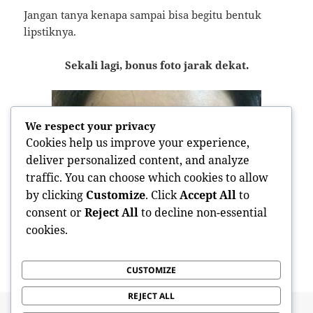
Jangan tanya kenapa sampai bisa begitu bentuk
lipstiknya.
Sekali lagi, bonus foto jarak dekat.
We respect your privacy
Cookies help us improve your experience,
deliver personalized content, and analyze
traffic. You can choose which cookies to allow
by clicking
Customize
. Click
Accept All
to
consent or
Reject All
to decline non-essential
cookies.
maas… satenya 50 tusuk maasss…
CUSTOMIZE
REJECT ALL
Posted
Categories
Tags
13 January 2015
Sponsored Post
alat make up
,
dandan
,