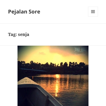
Pejalan Sore
MENU
AND
WIDGETS
Tag:
senja