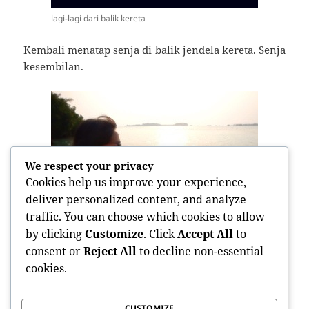
lagi-lagi dari balik kereta
Kembali menatap senja di balik jendela kereta. Senja
kesembilan.
We respect your privacy
Cookies help us improve your experience,
deliver personalized content, and analyze
traffic. You can choose which cookies to allow
by clicking
Customize
. Click
Accept All
to
consent or
Reject All
to decline non-essential
pejalan sore, pengagum senja
cookies.
Terima kasih telah menjadi senja kesepuluhku.
CUSTOMIZE