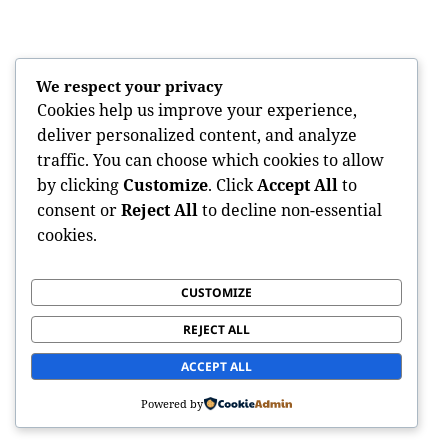
We respect your privacy
Cookies help us improve your experience,
deliver personalized content, and analyze
traffic. You can choose which cookies to allow
by clicking
Customize
. Click
Accept All
to
consent or
Reject All
to decline non-essential
kemilau air, pegunugan dan kepulauan
cookies.
CUSTOMIZE
REJECT ALL
ACCEPT ALL
Powered by