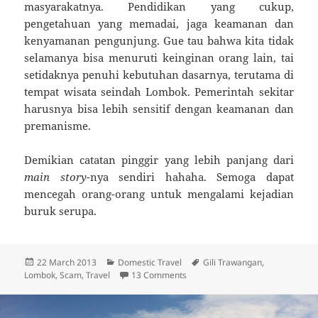
masyarakatnya. Pendidikan yang cukup,
pengetahuan yang memadai, jaga keamanan dan
kenyamanan pengunjung. Gue tau bahwa kita tidak
selamanya bisa menuruti keinginan orang lain, tai
setidaknya penuhi kebutuhan dasarnya, terutama di
tempat wisata seindah Lombok. Pemerintah sekitar
harusnya bisa lebih sensitif dengan keamanan dan
premanisme.
Demikian catatan pinggir yang lebih panjang dari
main story
-nya sendiri hahaha. Semoga dapat
mencegah orang-orang untuk mengalami kejadian
buruk serupa.
Posted
Categories
Tags
22 March 2013
Domestic Travel
Gili Trawangan
,
on
on Catatan Pinggir Perjalanan Lo
Lombok
,
Scam
,
Travel
13 Comments