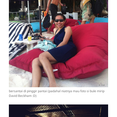
bersantai di pinggir pantai (padahal niatnya mau foto si bule mirip
David Beckham :D)