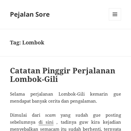
Pejalan Sore
MENU
AND
WIDGETS
Tag:
Lombok
Catatan Pinggir Perjalanan
Lombok-Gili
Selama perjalanan Lombok-Gili kemarin gue
mendapat banyak cerita dan pengalaman.
Dimulai dari
scam
yang sudah gue posting
sebelumnya
di sini
, tadinya guw kira kejadian
menyebalkan semacam itu sudah berhenti, ternyata