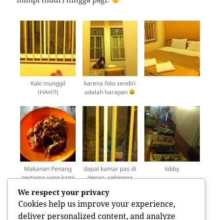
Kaki munggil
karena foto sendiri
(HAH?!)
adalah harapan
Makanan Penang
dapat kamar pas di
lobby
pertama yang kami
depan, sehingga
pesan. kwetiaw
dari kamar bisa
We respect your privacy
Penang!
lihat jalanan
Cookies help us improve your experience,
deliver personalized content, and analyze